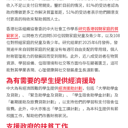
收入不足以支付日常開支。鑒於目前的情況，81%的受訪者認為
政府應做更多工作解決貧富差距，51%的受訪者表示他們願意支
付更高的稅收來幫助貧困人士。
香港社區組織協會委託中大社會工作學系
研究香港弱勢家庭的貧
窮狀況
，以問卷方式訪問530位弱勢家庭兒童及青少年，以及108
位對照組家庭的兒童及青少年。研究結果於2025年6月發佈，發
現逾半來自弱勢家庭的兒童沒有每週可自由支配的零用錢，個人
財務管理能力的發展因而受到限制。此外，近八成受訪者在物質
資源、學習設備、住宿環境和社交等方面均存在顯著匱乏，這可
能對其學業表現、心理健康與社交發展產生長遠影響。
為有需要的學生提供經濟援助
中大為有經濟困難的學生提供
經濟援助計劃
，包括「大學助學金
及貸款」、「緊急助學金及貸款」、「學生宿舍助學金計劃」及
「暑期援助及旅費貸款計劃」，以支持他們的學習和支付宿舍住
宿費。此外，中大亦推出「學生工讀計劃」，為本科生提供有薪
校園工作，幫助他們改善財務狀況。
支援政府的扶貧工作