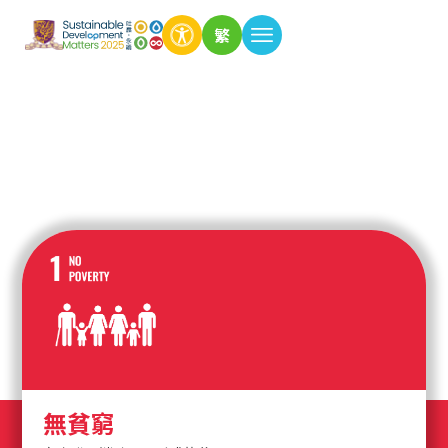
繁
無貧窮