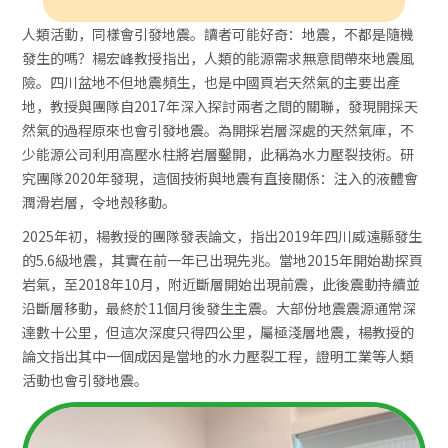
人類活動，同樣會引發地震。讀者可能好奇：地震，不都是隨機
發生的嗎？楊宏峰教授指出，人類的能源需求無意間帶來地震風
險。四川盆地不但地震頻生，也是中國頁岩天然氣的主要出產
地，教授與團隊自2017年深入探討兩者之間的關聯，發現開採天
然氣的過程原來也會引發地震。為開採岩層深處的天然氣庫，不
少能源公司利用高壓水柱將岩層鑿開，此稱為水力壓裂技術。研
究團隊2020年發現，這個技術與地震有直接關係：注入的液體會
潤滑岩層，令地殼移動。
2025年初，楊教授的團隊發表論文，指出2019年四川威遠縣發生
的5.6級地震，其實在前一年已出現先兆。當地2015年開始勘探頁
岩氣，至2018年10月，附近斷層開始出現前震，此後震動持續並
沿斷層移動，最終於11個月後發生主震。大部份地震震源通常深
達數十公里，但這次深度只得四公里，屬極淺層地震，楊教授的
論文指出其中一個成因是當地的水力壓裂工程，證明工業等人類
活動也會引發地震。