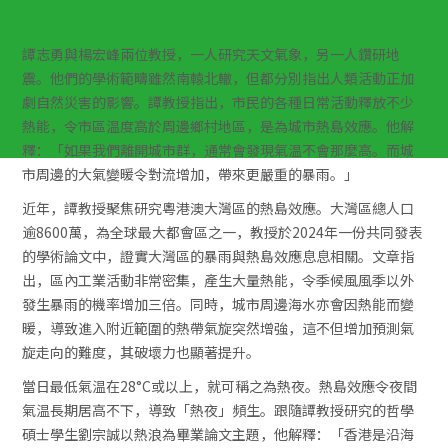
自然災難 人間緣由
譚志勇
與
楊宏峰
兩位教授，一人研究天文氣象，另一人鑽研地
震。他們的學術範疇雖然南轅北轍，但都分別指出人類活動正加
劇自然災害的影響。譚教授指出，市民的各種日常活動釋放不少
熱能，令市區温度高於周邊鄉村地區，是為城市熱島效應。他解
釋：「如果我們離開城市群，通常會發現氣温不會那麼高。而城
市周邊的大氣變暖令對流增加，帶來更嚴重的暴雨。」
近年，譚教授聚焦研究粵港澳大灣區的熱島效應。大灣區總人口
逾8600萬，為全球最大都會區之一，教授於2024年一份共同發表
的學術論文中，證實大灣區的暴雨與熱島效應息息相關。文章指
出，區內工業活動非常密集，產生大量熱能，令季候風風季以外
發生暴雨的機率增加三倍。同時，城市周邊海水亦會因熱能而變
暖，導致進入附近範圍的熱帶氣旋突然增強，這不但增加預測氣
旋走向的難度，其破壞力也顯著提升。
當日最低氣温在28°C或以上，就可稱之為熱夜。熱島效應令夜間
氣温長期居高不下，導致「熱夜」頻生。跟隨譚教授研究的哲學
碩士學生劉宗誠以熱浪為畢業論文主題，他解釋：「香港是沿海