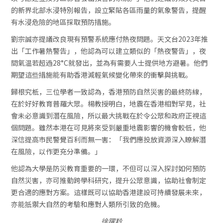
的新界北部水浸特別報告，設立緊貼各區雨量的氣象警告，提醒
有水浸危險的地區採取預防措施。
劉宗誠亦提議改良現有預警系統應付熱夜問題。天文台2023年推
出「工作暑熱警告」，他認為可以建立類似的「熱夜警告」，夜
間氣温若超過28°C就發出，並為有需要人士提供地方避暑。他們
期望這些措施能有助香港減輕氣候變化帶來的衝擊與挑戰。
歸根究柢，三位學者一致認為，香港預防自然災害的最終防線，
在於好好教育普羅大眾。楊教授明白，地震在香港相對罕見，社
會未必意識到潛在風險，所以最大挑戰在於令公眾和政府正視這
個問題。雖然本港在可見將來受到嚴重地震影響的機會較低，他
深信提高市民警覺百利而無一害：「我們應投放資源深入瞭解潛
在風險，以作更充分準備。」
他認為大學是防災教育重要的一環，不但可以深入探討如何預防
自然災害，亦可推動跨學科研究，提升公眾意識，協助社會制定
更合適的應對方案。這樣既可以協助香港建設可持續發展未來，
亦能抵禦大自然的考驗和應對人類所引致的危機。
徐躍羚