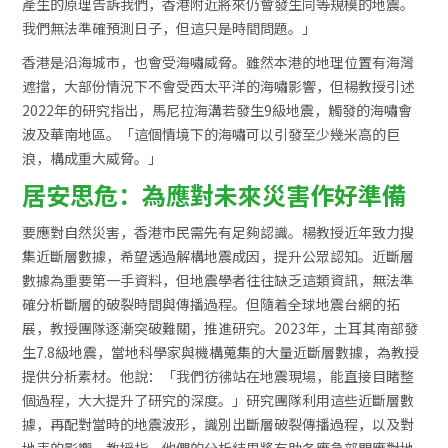
產生的原理告訴我們，香港附近將來仍會發生同等規模的地震。
我們無法準確預測日子，但這只是時間問題。」
香港是沿海城市，也會受海嘯威脅。雖然本港的地理位置有海灣
遮擋，大部份情況下不會受西太平洋的海嘯影響，但楊教授引述
2022年的研究指出，馬尼拉海溝若發生9級地震，觸發的海嘯會
波及華南地區。「這個情境下的海嘯可以引發至少幾米高的巨
浪，構成重大威脅。」
居安思危：為應對未來災害作好準備
要應對自然災害，香港市民需先有足夠認識。楊教授近年致力搜
集近斷層數據，希望透過解構地震成因，提升公眾認知。近斷層
數據為重要第一手資料，但地震學者往往缺乏這類資訊，無法準
確分析斷層的破裂時間與傳播過程。但隨着全球地震台網的拓
展，教授團隊逐漸突破難關，推進研究。2023年，土耳其南部發
生7.8級地震，當地科學家與機構蒐集的大量近斷層數據，為教授
提供分析素材。他說：「我們彷彿站在地震現場，能直接目睹整
個過程，大大提升了研究的深度。」研究團隊利用這些近斷層數
據，再配對當時的地震波形，識別出斷層破裂傳播過程，以及對
地表的影響。教授指，他們的分析結果將有助各應急部門應對地