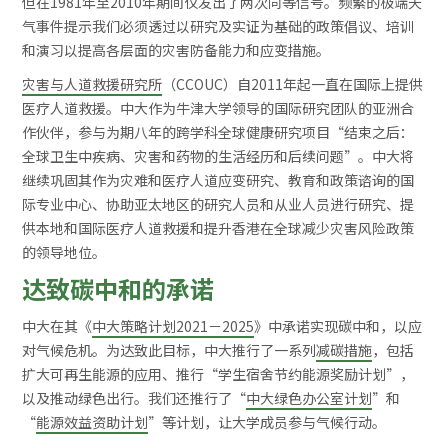
但在1981年至2010年期间仅发出了两次同等信号。频繁的极端天
气事件提示我们必须透过以研究及实证为基础的政策倡议、培训
和演习以提高各层面的灾害防备能力和应变措施。
灾害与人道救援研究所
（CCOUC）自2011年起一直在国际上提供
医疗人道救援。中大作为牛津大学领导的国际研究团队的亚洲合
作伙伴，参与为期八年的跨学科全球健康研究项目“结束之后：
全球卫生中疾病、灾害和药物的生活经历和后续问题”。中大将
继续巩固其作为灾难和医疗人道应变研究、教育和政策谘询的国
际专业中心、协助亚太地区的研究人员和从业人员进行研究、提
供本地和国际医疗人道救援和提升香港在全球减少灾害风险政策
的领导地位。
达致碳中和的承诺
中大在其《
中大策略计划2021－2025
》中承诺实现碳中和，以应
对气候危机。为达致此目标，中大推行了一系列
减碳措施
，包括
扩大可再生能源的应用、推行“学生宿舍节约能源奖励计划”，
以及推动绿色出行。我们还推行了“
中大绿色办公室计划
”和
“
能源效益资助计划
”等计划，让大学成员参与气候行动。