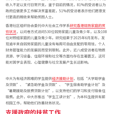
收入不足以支付日常开支。鉴于目前的情况，81%的受访者认为
政府应做更多工作解决贫富差距，51%的受访者表示他们愿意支
付更高的税收来帮助贫困人士。
香港社区组织协会委托中大社会工作学系
研究香港弱势家庭的贫
穷状况
，以问卷方式访问530位弱势家庭儿童及青少年，以及108
位对照组家庭的儿童及青少年。研究结果于2025年6月发布，发
现逾半来自弱势家庭的儿童没有每周可自由支配的零用钱，个人
财务管理能力的发展因而受到限制。此外，近八成受访者在物质
资源、学习设备、住宿环境和社交等方面均存在显著匮乏，这可
能对其学业表现、心理健康与社交发展产生长远影响。
中大为有经济困难的学生提供
经济援助计划
，包括“大学助学金
及贷款”、“紧急助学金及贷款”、“学生宿舍助学金计划”及
“暑期援助及旅费贷款计划”，以支持他们的学习和支付宿舍住
宿费。此外，中大亦推出“学生工读计划”，为本科生提供有薪
校园工作，帮助他们改善财务状况。
支援政府的扶贫工作