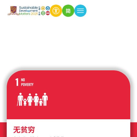
简
无贫穷